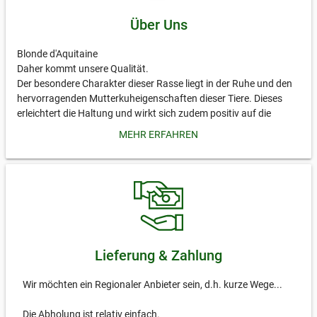
Über Uns
Blonde d'Aquitaine
Daher kommt unsere Qualität.
Der besondere Charakter dieser Rasse liegt in der Ruhe und den
hervorragenden Mutterkuheigenschaften dieser Tiere. Dieses
erleichtert die Haltung und wirkt sich zudem positiv auf die
Fleischqualität aus.
MEHR ERFAHREN
Die Kälber bleiben bis zum achten Lebensmonat bei ihren
Müttern. Die Aufzucht und Haltung der Tiere erfolgt im Sommer
auf der Weide. Im Winter stehen die Tiere vor Kälte und Frost
geschützt in einem offenen Laufstall mit ausreichender
Bewegungsfreiheit. Dadurch, dass wir auf das Anbinden unserer
Tiere verzichten, können sie diesen Platz intensiv nutzen. Dies
schließt das Halten auf Betonflächen kategorisch aus.
Lieferung & Zahlung
Bei der Fleischqualität spielt das Alter eines Rindes kaum eine
Rolle, da auch das Fleisch älterer Tiere eine hervorragende
Wir möchten ein Regionaler Anbieter sein, d.h. kurze Wege...
Qualität aufweist.
Das Fleisch ist feinfaserig und mager und von hohem Genuss-
Die Abholung ist relativ einfach.