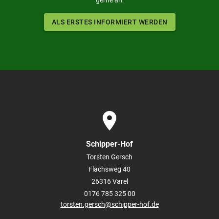
ALS ERSTES INFORMIERT WERDEN
place
Schipper-Hof
Torsten Gersch
Flachsweg 40
26316
Varel
0176 785 325 00
torsten.gersch@schipper-hof.de