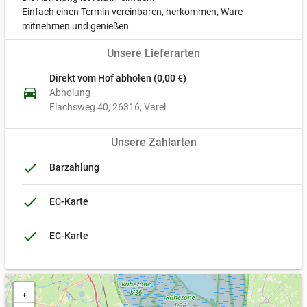
und Nährwert. Die wenig ausgeprägte Fettabdeckung, der
Einfach einen Termin vereinbaren, herkommen, Ware
niedrige Cholesteringehalt des Fleisches und der bei
mitnehmen und genießen.
Grasfütterung hohe Anteile an Omega-3-Fettsäuren, machen
das Fleisch dieser Rinderrasse zu einem wichtigen Bestandteil
Unsere Lieferarten
einer gesunden Ernährung.
Direkt vom Hof abholen (0,00 €)
directions_car
Abholung
Flachsweg 40
26316
Varel
Unsere Zahlarten
done
Barzahlung
done
EC-Karte
done
EC-Karte
+